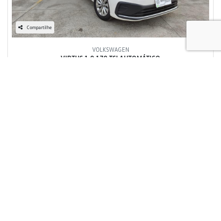
Compartilhe
VOLKSWAGEN
VIRTUS 1.0 170 TSI AUTOMÁTICO
Bentauto Volkswagen
R$ 104.800,00
50.300 km
2025/2025
Mais informações
Falar agora com o vendedor
‹
1
2
3
›