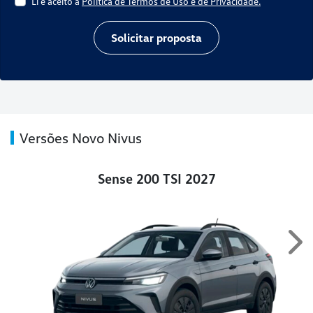
Li e aceito a
Política de Termos de Uso e de Privacidade.
Solicitar proposta
Versões Novo Nivus
Sense 200 TSI 2027
Ne