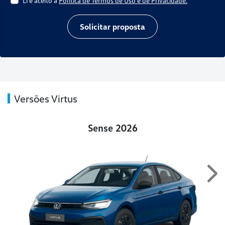
Li e aceito a
Política de Termos de Uso e de Privacidade.
Solicitar proposta
Versões Virtus
Sense 2026
Ne