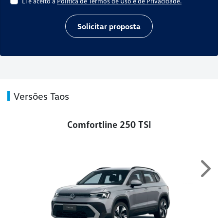
Li e aceito a
Política de Termos de Uso e de Privacidade.
Solicitar proposta
Versões Taos
Comfortline 250 TSI
Ne