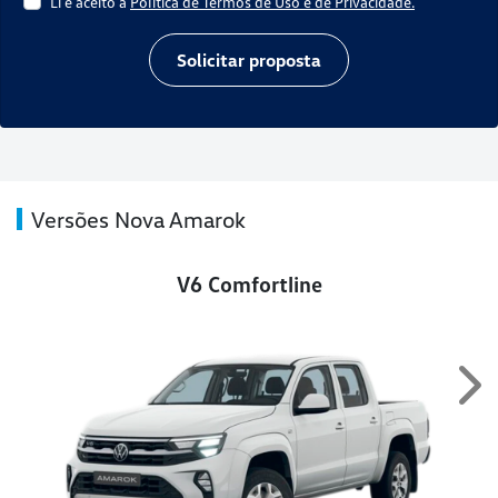
Li e aceito a
Política de Termos de Uso e de Privacidade.
Solicitar proposta
Versões Nova Amarok
V6 Comfortline
Ne