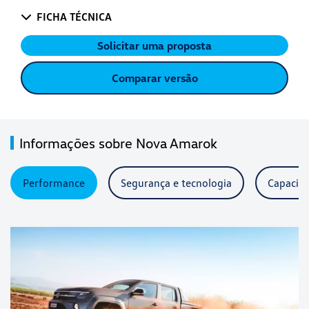
FICHA TÉCNICA
Solicitar uma proposta
Comparar versão
Informações sobre Nova Amarok
Performance
Segurança e tecnologia
Capacida