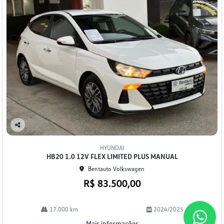
Co
mp
HYUNDAI
arti
HB20 1.0 12V FLEX LIMITED PLUS MANUAL
lhe
Bentauto Volkswagen
R$ 83.500,00
17.000 km
2024/2025
Mais informações