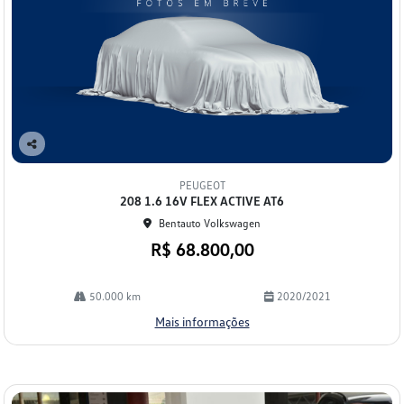
Co
mp
PEUGEOT
arti
208 1.6 16V FLEX ACTIVE AT6
lhe
Bentauto Volkswagen
R$ 68.800,00
50.000 km
2020/2021
Mais informações