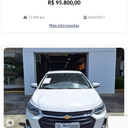
R$ 95.800,00
71.000 km
2016/2017
Mais informações
Co