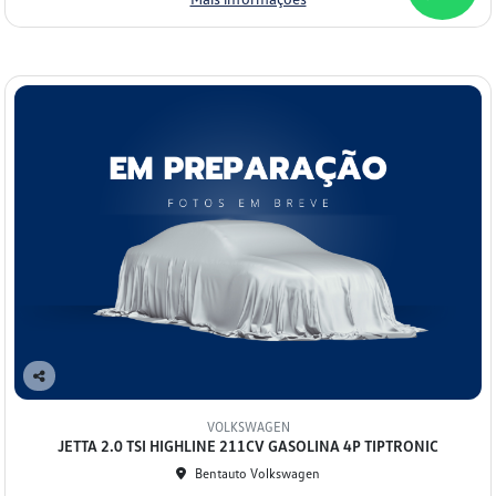
Co
mp
VOLKSWAGEN
arti
JETTA 2.0 TSI HIGHLINE 211CV GASOLINA 4P TIPTRONIC
lhe
Bentauto Volkswagen