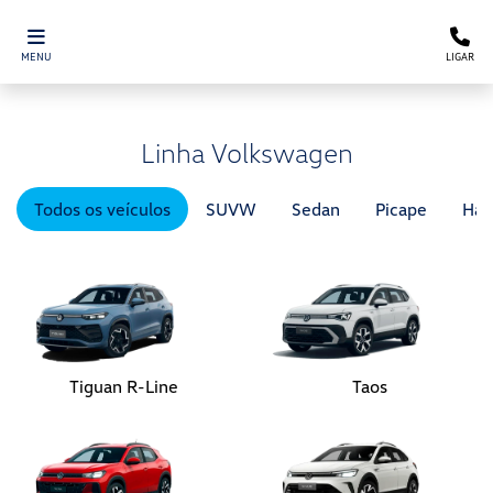
MENU
LIGAR
Linha Volkswagen
Todos os veículos
SUVW
Sedan
Picape
Hat
Tiguan R-Line
Taos